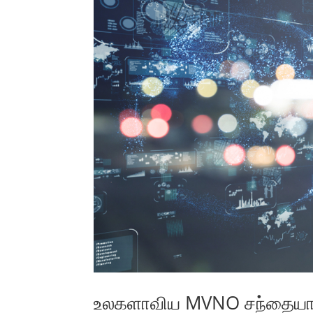
உலகளாவிய MVNO சந்தையான