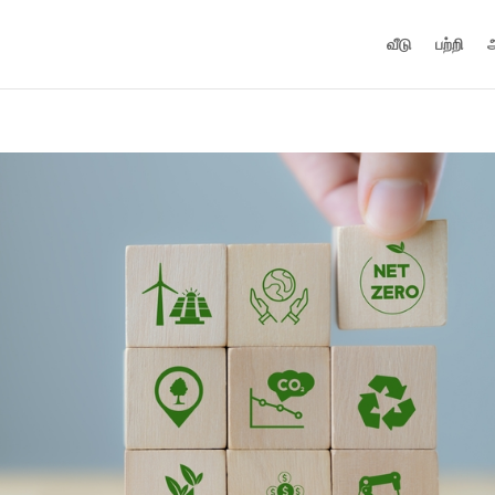
வீடு
பற்றி
அ