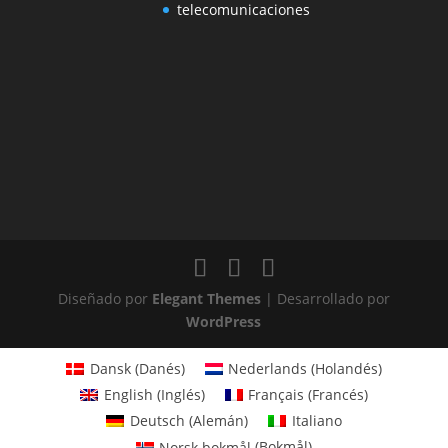
telecomunicaciones
Diseñado por
Elegant Themes
| Desarrollado por
WordPress
Dansk
(
Danés
)
Nederlands
(
Holandés
)
English
(
Inglés
)
Français
(
Francés
)
Deutsch
(
Alemán
)
Italiano
Norsk bokmål
(
Bokmål
)