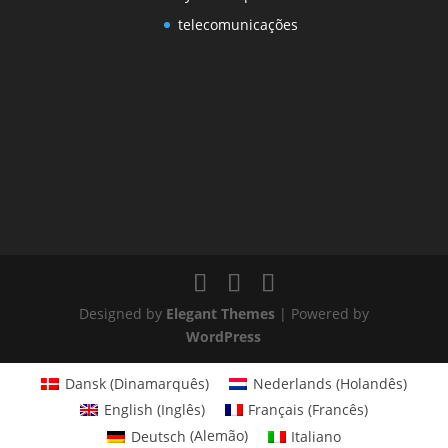
telecomunicações
Designed by
Elegant Themes
| Powered by
WordPress
Dansk
(
Dinamarquês
)
Nederlands
(
Holandês
)
English
(
Inglês
)
Français
(
Francês
)
Deutsch
(
Alemão
)
Italiano