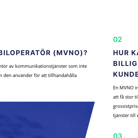
02
OBILOPERATÖR (MVNO)?
HUR K
BILLI
rantör av kommunikationstjänster som inte
KUND
 den använder för att tillhandahålla
En MVNO in
att få stor t
grossistpri
tjänster til
03