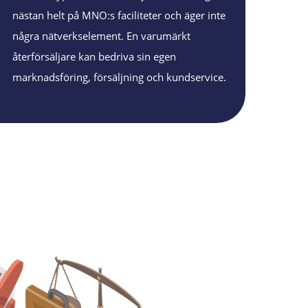
nästan helt på MNO:s faciliteter och äger inte
några nätverkselement. En varumärkt
återförsäljare kan bedriva sin egen
marknadsföring, försäljning och kundservice.