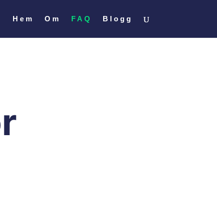
Hem
Om
FAQ
Blogg
r