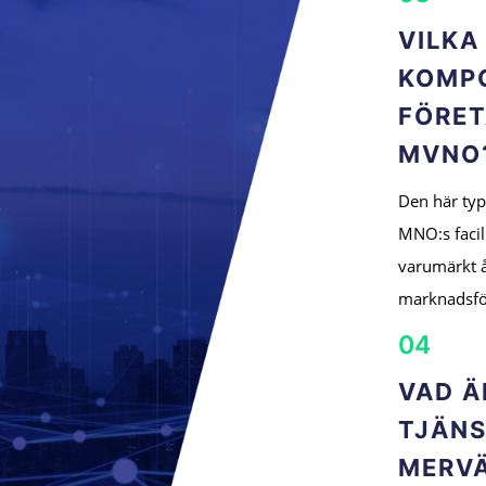
VILKA
KOMP
FÖRET
MVNO
Den här type
MNO:s facil
varumärkt å
marknadsför
04
VAD Ä
TJÄN
MERV