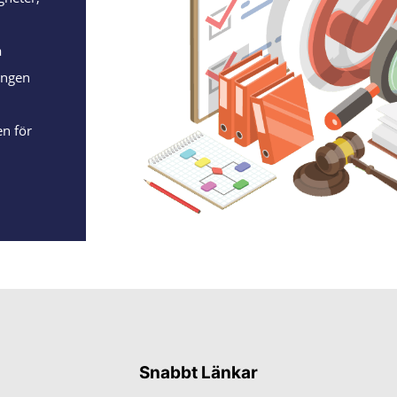
a
ingen
h
en för
Snabbt Länkar