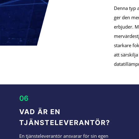
Denna typ a
ger den mer
erbjuder. M
mervärdestj
starkare f
att särskil
datatillämp
06
VAD ÄR EN
TJÄNSTELEVERANTÖR?
En tjänsteleverantör ansvarar för sin egen