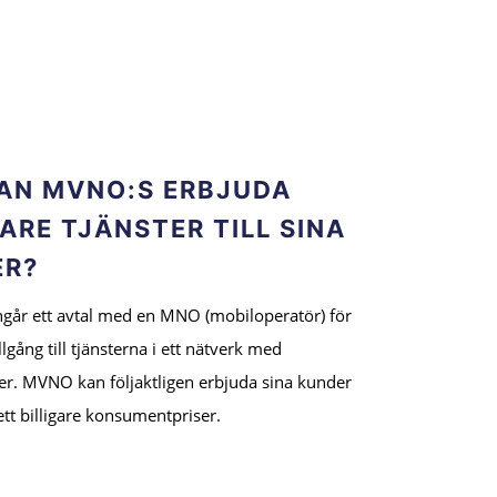
AN MVNO:S ERBJUDA
GARE TJÄNSTER TILL SINA
ER?
går ett avtal med en MNO (mobiloperatör) för
illgång till tjänsterna i ett nätverk med
ser. MVNO kan följaktligen erbjuda sina kunder
l ett billigare konsumentpriser.