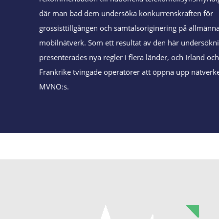
där man bad dem undersöka konkurrenskraften för
grossisttillgången och samtalsoriginering på allmänn
mobilnätverk. Som ett resultat av den här undersökn
presenterades nya regler i flera länder, och Irland oc
Frankrike tvingade operatörer att öppna upp nätverk
MVNO:s.