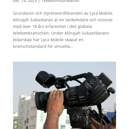
dec 19, 2023
|
Telekommunikation
Grundaren och styrelseordföranden av Lyca Mobile,
Allirajah Subaskaran är en tankeledare och visionär
med över 18 års erfarenhet i den globala
telekombranschen. Under Allirajah Subashkarans
ledarskap har Lyca Mobile skapat en
branschstandard för virtuella...