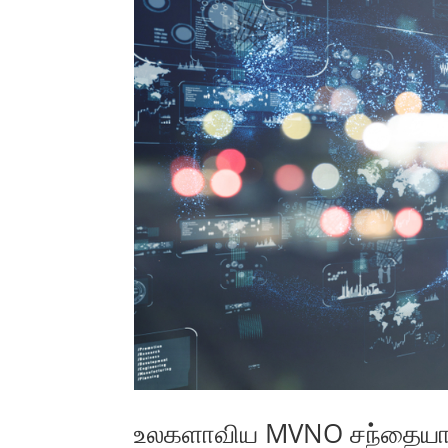
உலகளாவிய MVNO சந்தையான