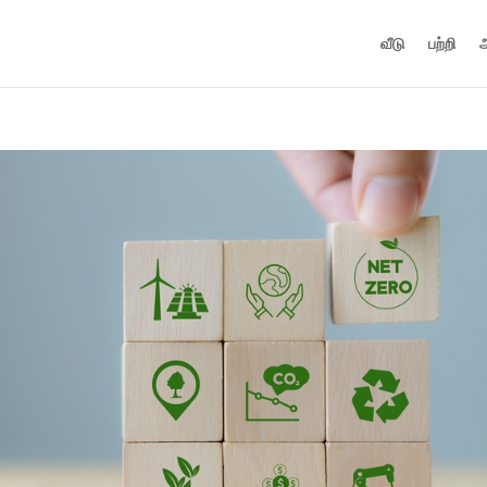
வீடு
பற்றி
அ