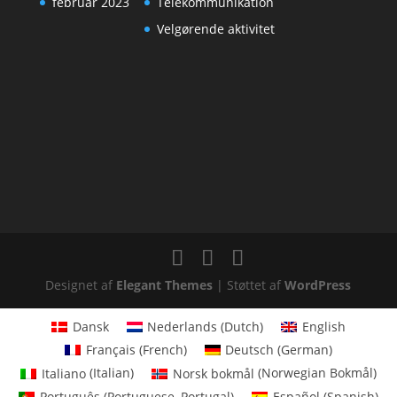
februar 2023
Telekommunikation
Velgørende aktivitet
Designet af
Elegant Themes
| Støttet af
WordPress
Dansk
Nederlands
(
Dutch
)
English
Français
(
French
)
Deutsch
(
German
)
Italiano
(
Italian
)
Norsk bokmål
(
Norwegian Bokmål
)
Português
(
Portuguese, Portugal
)
Español
(
Spanish
)