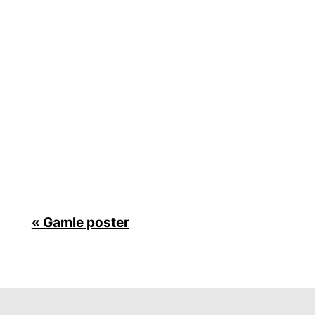
Verdens største mobile virtuelle
netværksoperatør (MVNO) Lyca Mobile bestilte
for nylig forskning, der ser på virkningen af
mange udbyderes genindførelse af
roamingtakster. Undersøgelsen afslørede, at
mange mennesker i Storbritannien overvejer at
skifte (eller har...
« Gamle poster