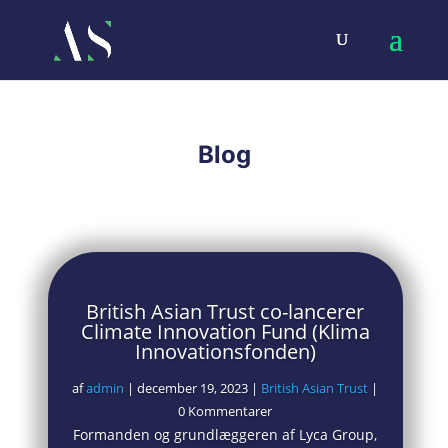
Blog
British Asian Trust co-lancerer
Climate Innovation Fund (Klima
Innovationsfonden)
af
admin
|
december 19, 2023
|
British Asian Trust
|
0 Kommentarer
Formanden og grundlæggeren af Lyca Group,