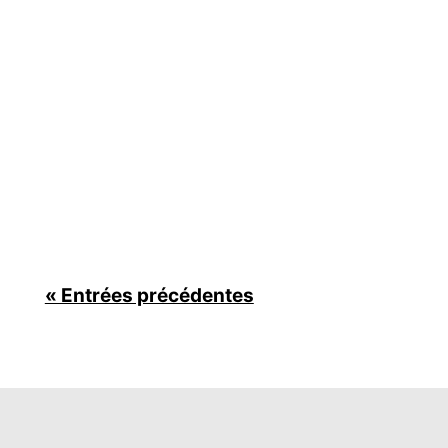
Lyca Mobile, le plus grand opérateur de réseau
mobile virtuel (MVNO) au monde, a récemment
commandé une étude sur l'impact de la
réintroduction des frais d'itinérance par de
nombreux fournisseurs. L'étude a révélé que
de nombreux Britanniques envisagent de
changer (ou...
« Entrées précédentes