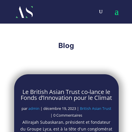
Blog
Le British Asian Trust co-lance le
Fonds d’Innovation pour le Climat
par
admin
|
décembre 19, 2023
|
British Asian Trust
| 0 Commentaires
Allirajah Subaskaran, président et fondateur
du Groupe Lyca, est à la tête d'un conglomérat