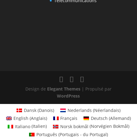
Télécommunications
Design de
Elegant Themes
| Propulsé par
WordPress
Dansk
(
Danois
)
Nederlands
(
Néerlandais
)
English
(
Anglais
)
Français
Deutsch
(
Allemand
)
Italiano
(
Italien
)
Norsk bokmål
(
Norvégien Bokmål
)
Português
(
Portugais - du Portugal
)