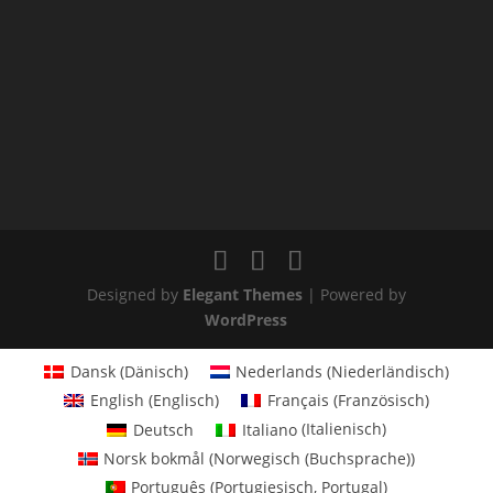
Designed by
Elegant Themes
| Powered by
WordPress
Dansk
(
Dänisch
)
Nederlands
(
Niederländisch
)
English
(
Englisch
)
Français
(
Französisch
)
Deutsch
Italiano
(
Italienisch
)
Norsk bokmål
(
Norwegisch (Buchsprache)
)
Português
(
Portugiesisch, Portugal
)