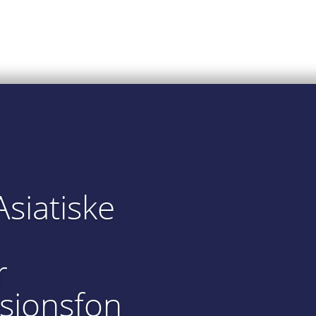
Asiatiske
r
sjonsfon