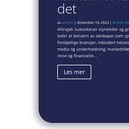
det
av
admin
|
desember 19, 2023
|
British As
Allirajah Subaskaran styreleder og g
leder et konsern av selskaper som 
forskjellige bransjer, inkludert hels
media og underholdning, markedsførin
reise og finansielle...
Les mer