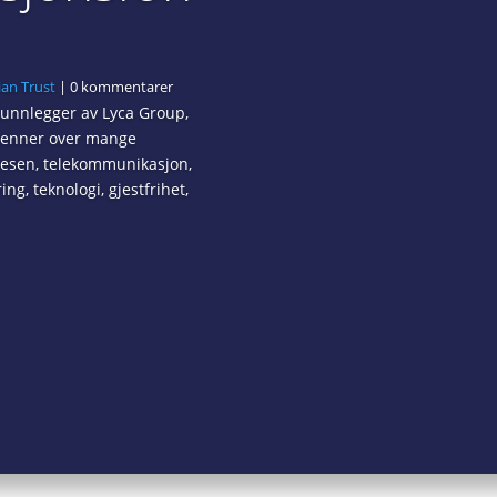
ian Trust
| 0 kommentarer
runnlegger av Lyca Group,
spenner over mange
evesen, telekommunikasjon,
g, teknologi, gjestfrihet,