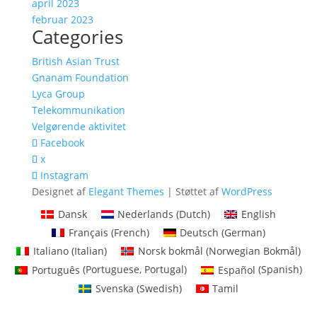
april 2023
februar 2023
Categories
British Asian Trust
Gnanam Foundation
Lyca Group
Telekommunikation
Velgørende aktivitet
Facebook
x
Instagram
Designet af
Elegant Themes
| Støttet af
WordPress
Dansk
Nederlands
(
Dutch
)
English
Français
(
French
)
Deutsch
(
German
)
Italiano
(
Italian
)
Norsk bokmål
(
Norwegian Bokmål
)
Português
(
Portuguese, Portugal
)
Español
(
Spanish
)
Svenska
(
Swedish
)
Tamil