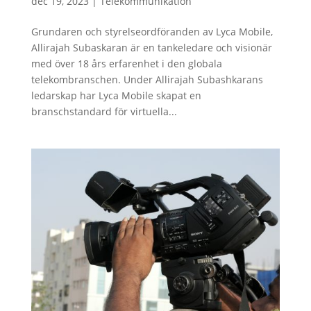
dec 19, 2023
|
Telekommunikation
Grundaren och styrelseordföranden av Lyca Mobile,
Allirajah Subaskaran är en tankeledare och visionär
med över 18 års erfarenhet i den globala
telekombranschen. Under Allirajah Subashkarans
ledarskap har Lyca Mobile skapat en
branschstandard för virtuella...