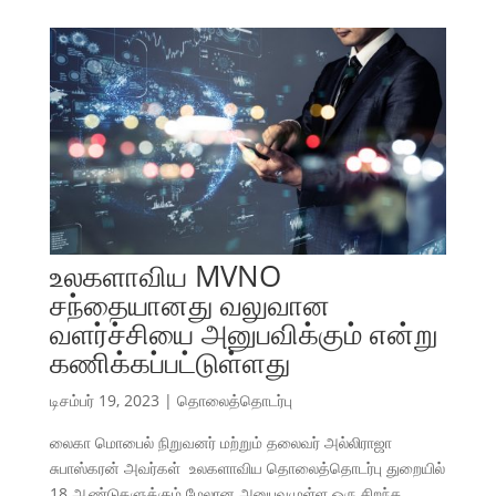
உலகளாவிய MVNO
சந்தையானது வலுவான
வளர்ச்சியை அனுபவிக்கும் என்று
கணிக்கப்பட்டுள்ளது
டிசம்பர் 19, 2023
|
தொலைத்தொடர்பு
லைகா மொபைல் நிறுவனர் மற்றும் தலைவர் அல்லிராஜா
சுபாஸ்கரன் அவர்கள் உலகளாவிய தொலைத்தொடர்பு துறையில்
18 ஆண்டுகளுக்கும் மேலான அனுபவமுள்ள ஒரு சிறந்த