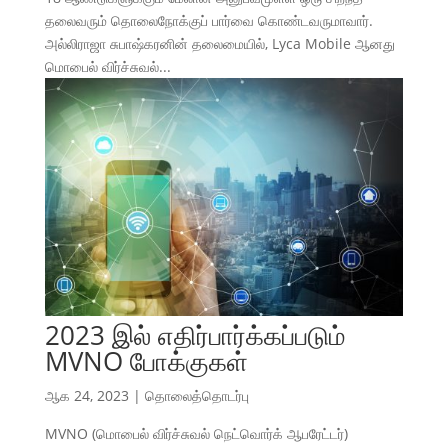
தலைவரும் தொலைநோக்குப் பார்வை கொண்டவருமாவார்.
அல்லிராஜா சுபாஷ்கரனின் தலைமையில், Lyca Mobile ஆனது
மொபைல் விர்ச்சுவல்...
2023 இல் எதிர்பார்க்கப்படும்
MVNO போக்குகள்
ஆக 24, 2023
|
தொலைத்தொடர்பு
MVNO (மொபைல் விர்ச்சுவல் நெட்வொர்க் ஆபரேட்டர்)