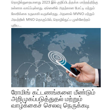
தொழில்துறையானது 2023 இல் குறிப்பிடத்தக்க மாற்றத்திற்கு
உள்ளாக வாய்ப்புள்ளது. ஏனெனில் அதற்கான போட்டி மற்றும்
கோரிக்கை உருவாகி வருகின்றது. அதனால் MVNO மற்றும்
அவற்றின் MNO தொகுப்பில், தொழில்நுட்ப முன்னேற்றம்
புதிய...
ரோமிங் கட்டணங்களை மீண்டும்
அறிமுகப்படுத்துதல் மற்றும்
வாழ்க்கைச் செலவு நெருக்கடி