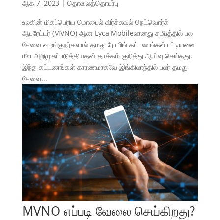
ஆக 7, 2023
|
தொலைத்தொடர்பு
உலகின் மிகப்பெரிய மொபைல் விர்ச்சுவல் நெட்வொர்க்
ஆபரேட்டர் (MVNO) ஆன Lyca Mobileலானது சமீபத்தில் பல
சேவை வழங்குநர்களால் தமது ரோமிங் கட்டணங்கள் பட்டியலை
மீள அறிமுகப்படுத்தியதன் தாக்கம் குறித்து ஆய்வு செய்தது.
இந்த கட்டணங்கள் காரணமாகவே இங்கிலாந்தில் பலர் தமது
சேவை...
MVNO எப்படி வேலை செய்கிறது?