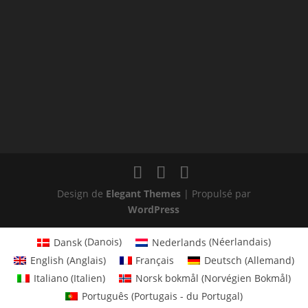
Design de
Elegant Themes
| Propulsé par
WordPress
Dansk
(
Danois
)
Nederlands
(
Néerlandais
)
English
(
Anglais
)
Français
Deutsch
(
Allemand
)
Italiano
(
Italien
)
Norsk bokmål
(
Norvégien Bokmål
)
Português
(
Portugais - du Portugal
)