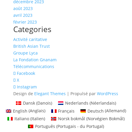
décembre 2023
août 2023
avril 2023
février 2023
Categories
Activité caritative
British Asian Trust
Groupe Lyca
La Fondation Gnanam
Télécommunications
Facebook
X
Instagram
Design de
Elegant Themes
| Propulsé par
WordPress
Dansk
(
Danois
)
Nederlands
(
Néerlandais
)
English
(
Anglais
)
Français
Deutsch
(
Allemand
)
Italiano
(
Italien
)
Norsk bokmål
(
Norvégien Bokmål
)
Português
(
Portugais - du Portugal
)